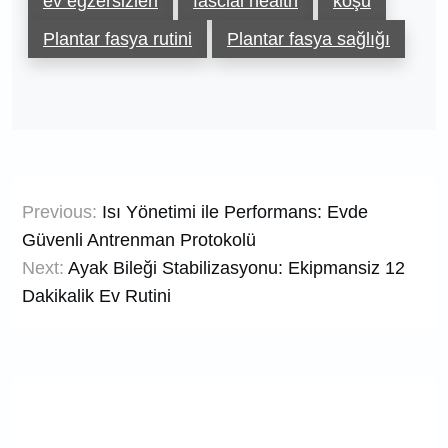
ev egzersizleri
fascial health
koşu
Plantar fasya rutini
Plantar fasya sağlığı
Yazı
Previous:
Isı Yönetimi ile Performans: Evde
gezinmesi
Güvenli Antrenman Protokolü
Next:
Ayak Bileği Stabilizasyonu: Ekipmansiz 12
Dakikalik Ev Rutini