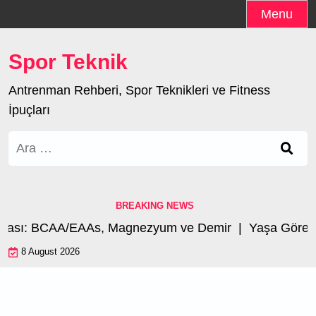
Skip
Menu
to
content
Spor Teknik
Antrenman Rehberi, Spor Teknikleri ve Fitness
İpuçları
Arama:
BREAKING NEWS
sı: BCAA/EAAs, Magnezyum ve Demir |
Yaşa Göre Perf
8 August 2026