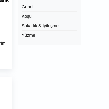
alık
Genel
Koşu
Sakatlık & İyileşme
Yüzme
rimli