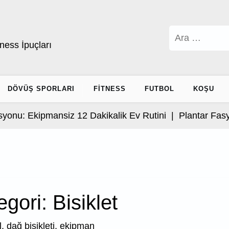
Arama:
ness İpuçları
DÖVÜŞ SPORLARI
FITNESS
FUTBOL
KOŞU
kipmansiz 12 Dakikalik Ev Rutini |
Plantar Fasya Rutini
egori:
Bisiklet
l, dağ bisikleti, ekipman