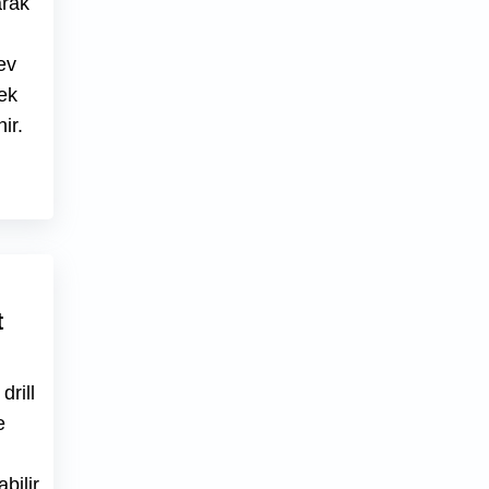
arak
ev
ek
ir.
t
drill
e
bilir