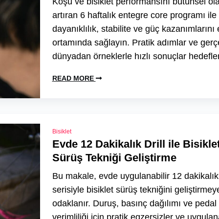
Koşu ve bisiklet performansını bütünsel ol
artıran 6 haftalık entegre core programı ile
dayanıklılık, stabilite ve güç kazanımlarını 
ortamında sağlayın. Pratik adımlar ve gerç
dünyadan örneklerle hızlı sonuçlar hedeflen
READ MORE
Bisiklet
Evde 12 Dakikalık Drill ile Bisikle
Sürüş Tekniği Geliştirme
Bu makale, evde uygulanabilir 12 dakikalık 
serisiyle bisiklet sürüş tekniğini geliştirmey
odaklanır. Duruş, basınç dağılımı ve pedal
verimliliği için pratik egzersizler ve uygulana