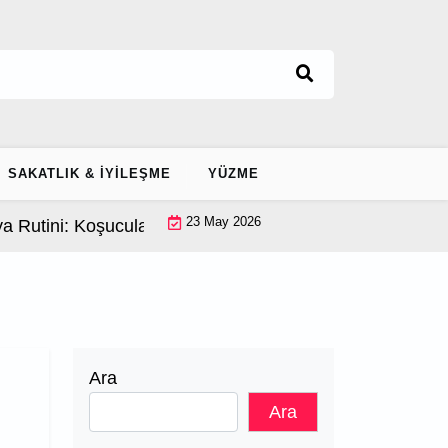
SAKATLIK & İYILEŞME
YÜZME
23 May 2026
: Koşucular için 9 Dakikalık Koruma |
Isı Yönetimi ile 
Ara
Ara