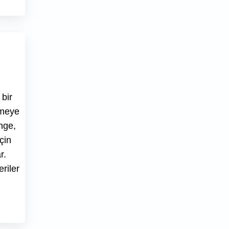
bir
irmeye
nge,
çin
r.
riler