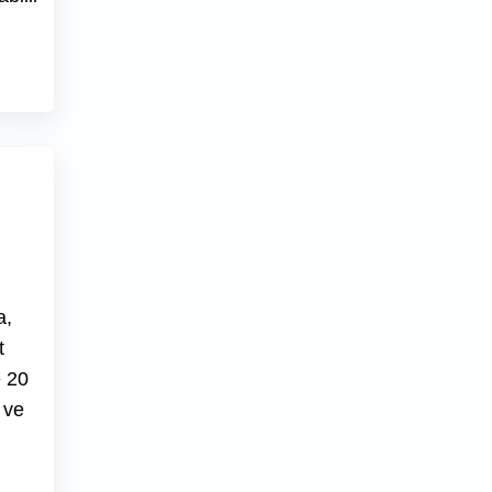
a,
t
e 20
 ve