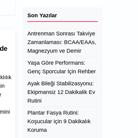
Son Yazılar
Antrenman Sonrası Takviye
Zamanlaması: BCAA/EAAs,
vde
Magnezyum ve Demir
Yaşa Göre Performans:
Genç Sporcular İçin Rehber
lılık
Ayak Bileği Stabilizasyonu:
in
Ekipmansiz 12 Dakikalik Ev
e
Rutini
imini
Plantar Fasya Rutini:
Koşucular için 9 Dakikalık
Koruma