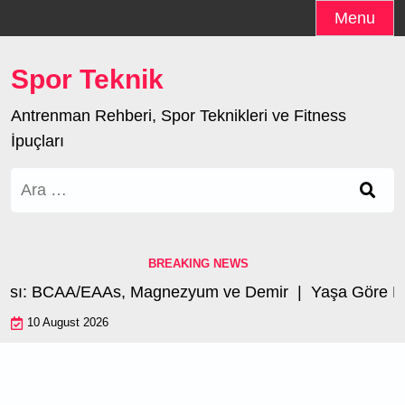
Skip
Menu
to
content
Spor Teknik
Antrenman Rehberi, Spor Teknikleri ve Fitness
İpuçları
Arama:
BREAKING NEWS
: BCAA/EAAs, Magnezyum ve Demir |
Yaşa Göre Perfo
10 August 2026