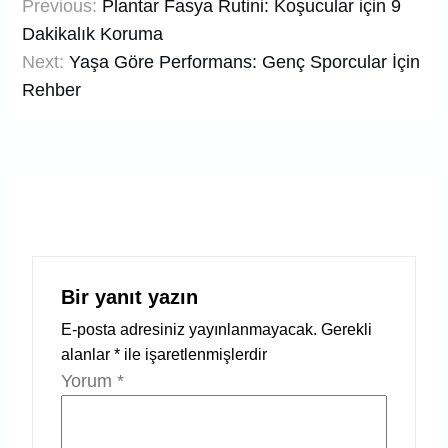
Previous:
Plantar Fasya Rutini: Koşucular için 9
gezinmesi
Dakikalık Koruma
Next:
Yaşa Göre Performans: Genç Sporcular İçin
Rehber
Bir yanıt yazın
E-posta adresiniz yayınlanmayacak.
Gerekli
alanlar
*
ile işaretlenmişlerdir
Yorum
*