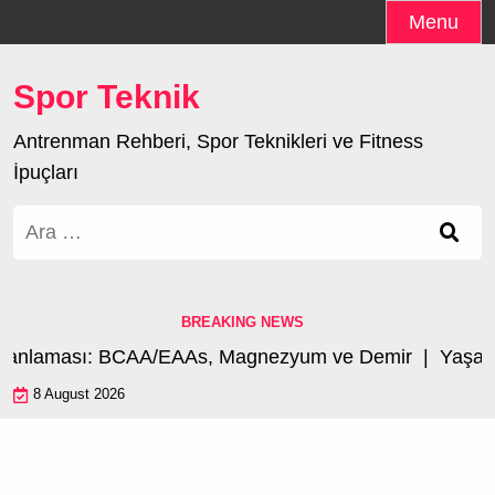
Skip
Menu
to
content
Spor Teknik
Antrenman Rehberi, Spor Teknikleri ve Fitness
İpuçları
Arama:
BREAKING NEWS
manlaması: BCAA/EAAs, Magnezyum ve Demir |
Yaşa Gö
8 August 2026