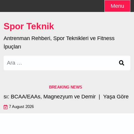
Skip
Menu
to
content
Spor Teknik
Antrenman Rehberi, Spor Teknikleri ve Fitness
İpuçları
Arama:
BREAKING NEWS
ı: BCAA/EAAs, Magnezyum ve Demir |
Yaşa Göre Perfo
7 August 2026