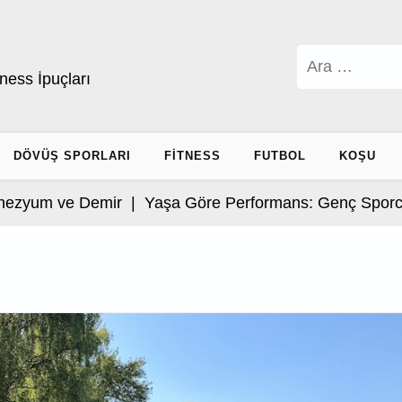
Arama:
ness İpuçları
DÖVÜŞ SPORLARI
FITNESS
FUTBOL
KOŞU
m ve Demir |
Yaşa Göre Performans: Genç Sporcular İ