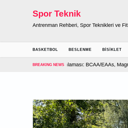
Skip
to
Spor Teknik
content
Antrenman Rehberi, Spor Teknikleri ve Fit
BASKETBOL
BESLENME
BISIKLET
Sonrası Takviye Zamanlaması: BCAA/EAAs, Magnezyu
BREAKING NEWS