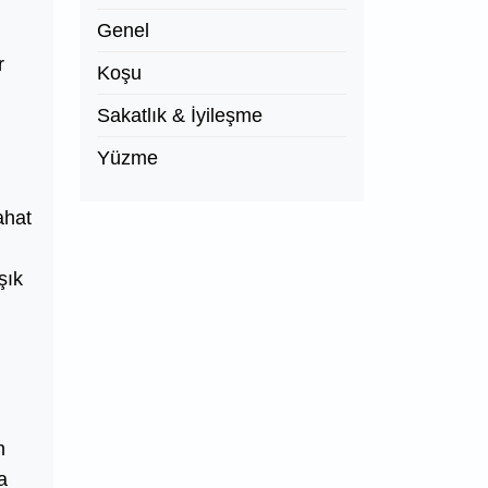
Genel
r
Koşu
Sakatlık & İyileşme
Yüzme
ahat
şık
n
a