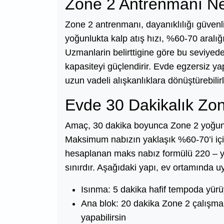
Zone 2 Antrenmanı N
Zone 2 antrenmanı, dayanıklılığı güvenli
yoğunlukta kalp atış hızı, %60-70 aral
Uzmanlarin belirttigine göre bu seviyed
kapasiteyi güçlendirir. Evde egzersiz ya
uzun vadeli alışkanlıklara dönüştürebilirl
Evde 30 Dakikalık Zon
Amaç, 30 dakika boyunca Zone 2 yoğunlu
Maksimum nabızın yaklaşık %60-70’i için
hesaplanan maks nabız formülü 220 – yaş
sınırdır. Aşağıdaki yapı, ev ortamında uyg
Isınma: 5 dakika hafif tempoda yür
Ana blok: 20 dakika Zone 2 çalışma. 
yapabilirsin