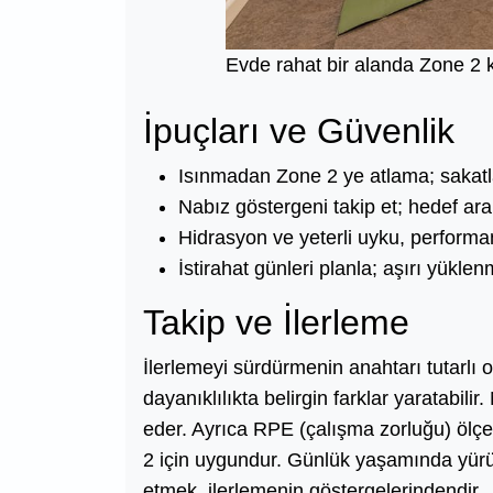
Evde rahat bir alanda Zone 2 
İpuçları ve Güvenlik
Isınmadan Zone 2 ye atlama; sakatla
Nabız göstergeni takip et; hedef ara
Hidrasyon ve yeterli uyku, performa
İstirahat günleri planla; aşırı yük
Takip ve İlerleme
İlerlemeyi sürdürmenin anahtarı tutarlı 
dayanıklılıkta belirgin farklar yaratabili
eder. Ayrıca RPE (çalışma zorluğu) ölçeğ
2 için uygundur. Günlük yaşamında yürü
etmek, ilerlemenin göstergelerindendir.