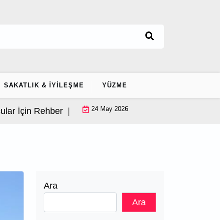
SAKATLIK & İYILEŞME
YÜZME
24 May 2026
çin Rehber |
Ayak Bileği Stabilizasyonu: Ekipmansiz 12 
Ara
Ara