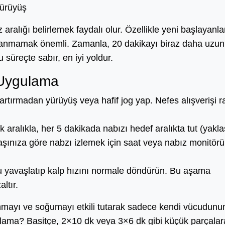
ürüyüş
z aralığı belirlemek faydalı olur. Özellikle yeni başlayanla
rlanmamak önemli. Zamanla, 20 dakikayı biraz daha uzun
u süreçte sabır, en iyi yoldur.
 Uygulama
tırmadan yürüyüş veya hafif jog yap. Nefes alışverişi r
aralıkla, her 5 dakikada nabızı hedef aralıkta tut (yakla
aşınıza göre nabzı izlemek için saat veya nabız monitörü
yavaşlatıp kalp hızını normale döndürün. Bu aşama
altır.
nmayı ve soğumayı etkili tutarak sadece kendi vücudunu
tlama? Basitçe, 2×10 dk veya 3×6 dk gibi küçük parçalar