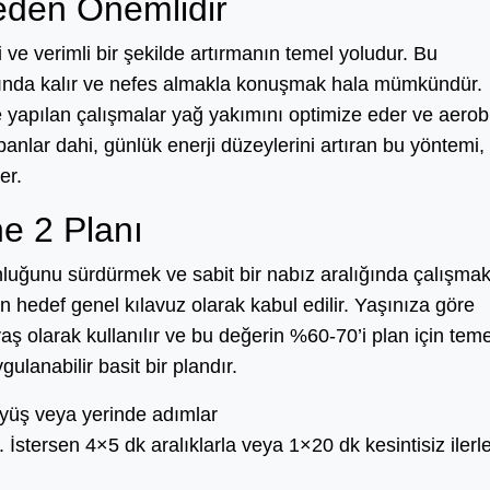
eden Önemlidir
 ve verimli bir şekilde artırmanın temel yoludur. Bu
ığında kalır ve nefes almakla konuşmak hala mümkündür.
e yapılan çalışmalar yağ yakımını optimize eder ve aerob
panlar dahi, günlük enerji düzeylerini artıran bu yöntemi,
er.
e 2 Planı
ğunu sürdürmek ve sabit bir nabız aralığında çalışmakt
 hedef genel kılavuz olarak kabul edilir. Yaşınıza göre
 olarak kullanılır ve bu değerin %60-70’i plan için teme
ulanabilir basit bir plandır.
üyüş veya yerinde adımlar
İstersen 4×5 dk aralıklarla veya 1×20 dk kesintisiz iler