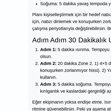
Soğuma: 5 dakika yavaş tempoda y
Planı kişiselleştirmek için bir hedef nabı
için, nabzı dinlemek ve konuşurken zo
çalışma periyotlarıyla değiştirebilirsin. B
Adım Adım 30 Dakikalık
Adım 1:
5 dakika ısınma. Tempoyu ar
olsun.
Adım 2:
20 dakika Zone 2. 1) 4×5 dk 
konuşurken zorlanmıyor hissi). 2) Y
kullanın.
Adım 3:
5 dakika soğuma. Tempoyu 
kırılganlık ve kaslardaki gerginliği az
Eğer ekipmanın yoksa endişe etme. Isı
ritmine güvenebilirsin. Peki ya aşama a