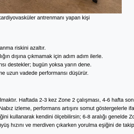
kardiyovasküler antrenmanı yapan kişi
nma riskini azaltır.
lığın dışına çıkmamak için adım adım ilerle.
nsı destekler; bugün yoksa yarın dene.
lenme uzun vadede performansı düşürür.
olmaktır. Haftada 2-3 kez Zone 2 çalışması, 4-6 hafta son
r. Nabız izleme, performans artışını somut göstergelerle if
ini kullanarak kendini ölçebilirsin; 6-8 aralığı genelde 
yüş hızını ve merdiven çıkarken yorulma eşiğini de taki