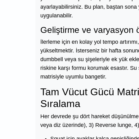
ayarlayabilirsiniz. Bu plan, baştan sona
uygulanabilir.
Geliştirme ve varyasyon ö
İlerleme için en kolay yol tempo artırım
yükseltmektir. İsterseniz bir hafta sonund
dumbbell veya su şişeleriyle ek yük eklem
riskine karşı formu korumak esastır. Su 
matrisiyle uyumlu bangetir.
Tam Vücut Gücü Matrisi
Sıralama
Her devrede şu dört hareket düşünülmelidi
veya diz üzerinde), 3) Reverse lunge, 4)
Squat için ayaklar kalça genişliğinde,