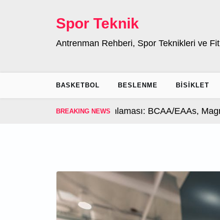
Skip
to
Spor Teknik
content
Antrenman Rehberi, Spor Teknikleri ve Fit
BASKETBOL
BESLENME
BISIKLET
onrası Takviye Zamanlaması: BCAA/EAAs, Magnezyum
BREAKING NEWS