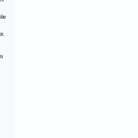
ile
r.
nı