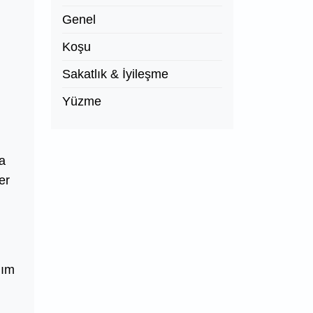
Genel
Koşu
Sakatlık & İyileşme
Yüzme
ma
er
dım