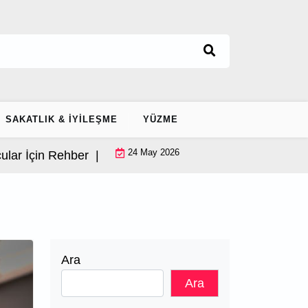
SAKATLIK & İYILEŞME
YÜZME
24 May 2026
in Rehber |
Ayak Bileği Stabilizasyonu: Ekipmansiz 12 D
Ara
Ara