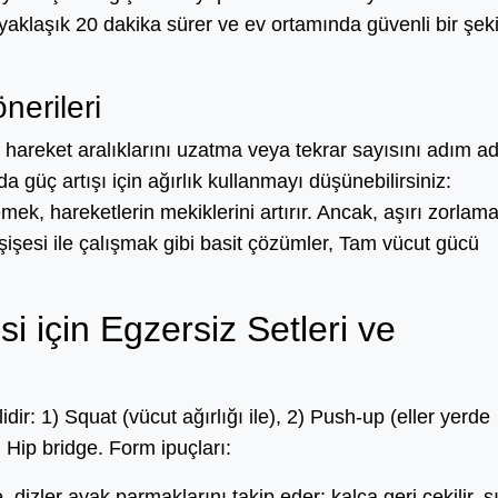
 yaklaşık 20 dakika sürer ve ev ortamında güvenli bir şek
nerileri
ı, hareket aralıklarını uzatma veya tekrar sayısını adım a
a güç artışı için ağırlık kullanmayı düşünebilirsiniz:
ek, hareketlerin mekiklerini artırır. Ancak, aşırı zorlam
şişesi ile çalışmak gibi basit çözümler, Tam vücut gücü
 için Egzersiz Setleri ve
r: 1) Squat (vücut ağırlığı ile), 2) Push-up (eller yerde
 Hip bridge. Form ipuçları:
 dizler ayak parmaklarını takip eder; kalça geri çekilir, sı