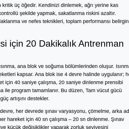
kritik üç öğedir. Kendinizi dinlemek, ağrı yerine kas
ntrollü şekilde yapmak, sakatlanma riskini azaltır.
klanma ve nefes teknikleri, toplam performansı belirgin
i için 20 Dakikalık Antrenman
n, ısınma, ana blok ve soğuma bölümlerinden oluşur. Isın
ketleri kapsar. Ana blok ise 4 devre halinde uygulanır; h
ket için 40 saniye çalışma, 20 saniye dinlenme prensibi
ma ile program tamamlanır. Bu düzen, Tam vücut gücü
üç artışını destekler.
 4 devre, her devrede şınav varyasyonu, çömelme, arka a
 her hareket için 40 sn çalışma – 20 sn dinlenme. Şınav
ye küçük değişiklikler yaparak zorluk seviyesini