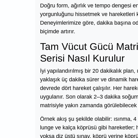
Doğru form, ağırlık ve tempo dengesi en 
yorgunluğunu hissetmek ve hareketleri ko
Deneyimlerimize göre, dakika başına oda
biçimde artırır.
Tam Vücut Gücü Matris
Serisi Nasıl Kurulur
İyi yapılandırılmış bir 20 dakikalık pla
yaklaşık üç dakika sürer ve dinamik hare
devrede dört hareket çalışılır. Her hare
uygulanır. Son olarak 2–3 dakika soğu
matrisiyle yakın zamanda görülebilecek g
Örnek akış şu şekilde olabilir: ısınma,
lunge ve kalça köprüsü gibi hareketler;
yoksa diz üstü şınav, köprü yerine köprü