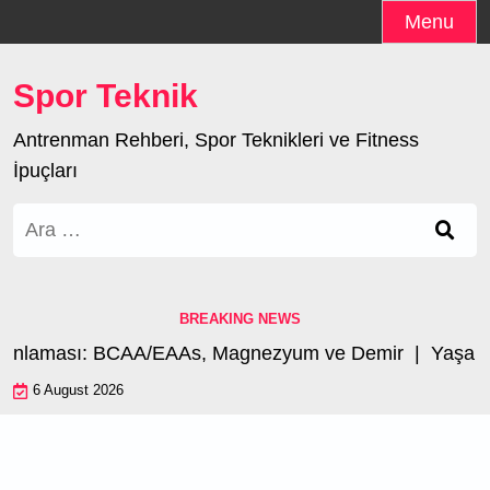
Skip
Menu
to
content
Spor Teknik
Antrenman Rehberi, Spor Teknikleri ve Fitness
İpuçları
Arama:
BREAKING NEWS
anlaması: BCAA/EAAs, Magnezyum ve Demir |
Yaşa Gö
6 August 2026