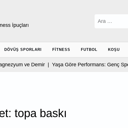
Arama:
ness İpuçları
DÖVÜŞ SPORLARI
FITNESS
FUTBOL
KOŞU
nezyum ve Demir |
Yaşa Göre Performans: Genç Sporc
et:
topa baskı