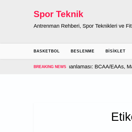
Skip
to
Spor Teknik
content
Antrenman Rehberi, Spor Teknikleri ve Fit
BASKETBOL
BESLENME
BISIKLET
nman Sonrası Takviye Zamanlaması: BCAA/EAAs, Mag
BREAKING NEWS
Etik