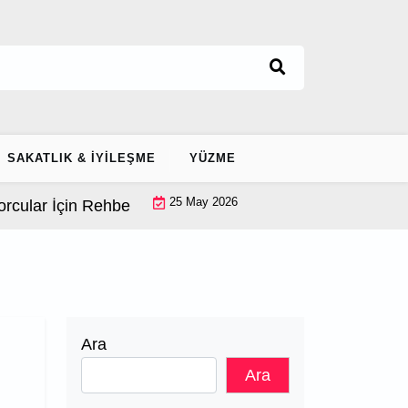
SAKATLIK & İYILEŞME
YÜZME
25 May 2026
ular İçin Rehber |
Ayak Bileği Stabilizasyonu: Ekipmans
Ara
Ara