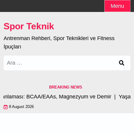
Skip
Menu
to
content
Spor Teknik
Antrenman Rehberi, Spor Teknikleri ve Fitness
İpuçları
Arama:
BREAKING NEWS
manlaması: BCAA/EAAs, Magnezyum ve Demir |
Yaşa Gö
8 August 2026