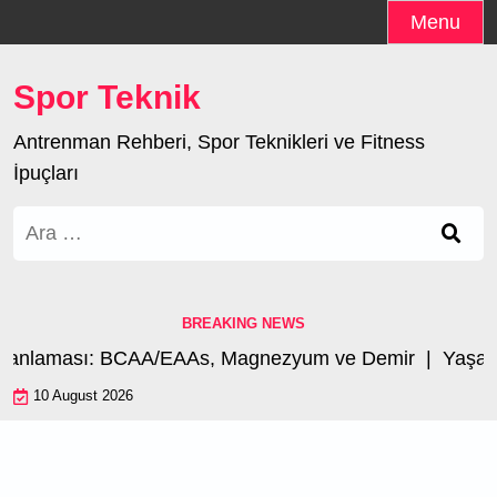
Skip
Menu
to
content
Spor Teknik
Antrenman Rehberi, Spor Teknikleri ve Fitness
İpuçları
Arama:
BREAKING NEWS
manlaması: BCAA/EAAs, Magnezyum ve Demir |
Yaşa Gö
10 August 2026