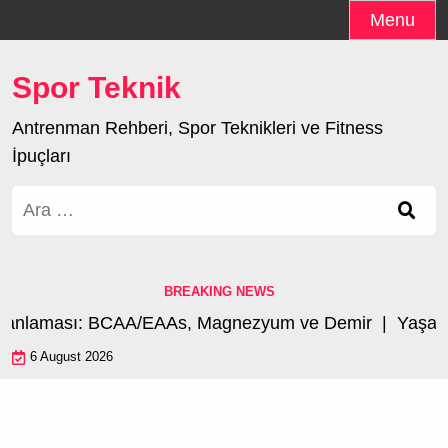
Skip
Menu
to
content
Spor Teknik
Antrenman Rehberi, Spor Teknikleri ve Fitness
İpuçları
Arama:
BREAKING NEWS
manlaması: BCAA/EAAs, Magnezyum ve Demir |
Yaşa Gö
6 August 2026