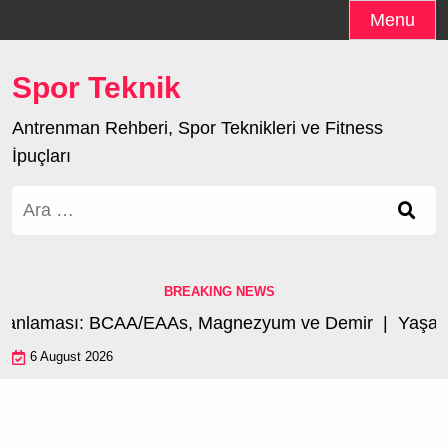
Skip
Menu
to
content
Spor Teknik
Antrenman Rehberi, Spor Teknikleri ve Fitness
İpuçları
Arama:
BREAKING NEWS
manlaması: BCAA/EAAs, Magnezyum ve Demir |
Yaşa G
6 August 2026