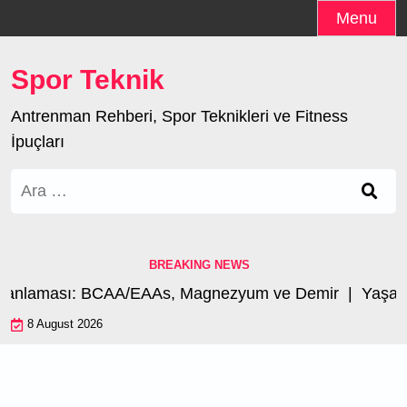
Skip
Menu
to
content
Spor Teknik
Antrenman Rehberi, Spor Teknikleri ve Fitness
İpuçları
Arama:
BREAKING NEWS
manlaması: BCAA/EAAs, Magnezyum ve Demir |
Yaşa Gö
8 August 2026