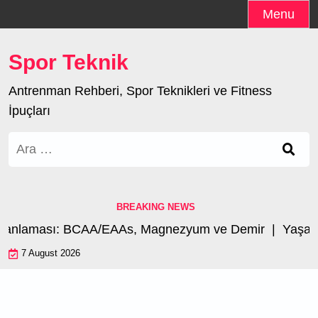
Skip
Menu
to
content
Spor Teknik
Antrenman Rehberi, Spor Teknikleri ve Fitness
İpuçları
Arama:
BREAKING NEWS
manlaması: BCAA/EAAs, Magnezyum ve Demir |
Yaşa Gö
7 August 2026