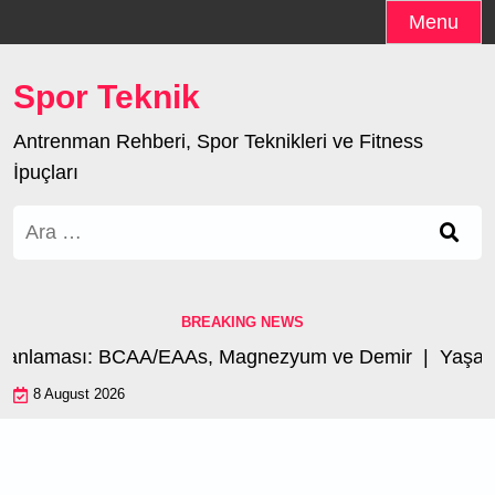
Skip
Menu
to
content
Spor Teknik
Antrenman Rehberi, Spor Teknikleri ve Fitness
İpuçları
Arama:
BREAKING NEWS
manlaması: BCAA/EAAs, Magnezyum ve Demir |
Yaşa G
8 August 2026