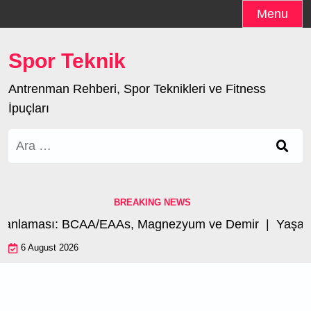
Skip
Menu
to
content
Spor Teknik
Antrenman Rehberi, Spor Teknikleri ve Fitness
İpuçları
Arama:
BREAKING NEWS
manlaması: BCAA/EAAs, Magnezyum ve Demir |
Yaşa Gö
6 August 2026