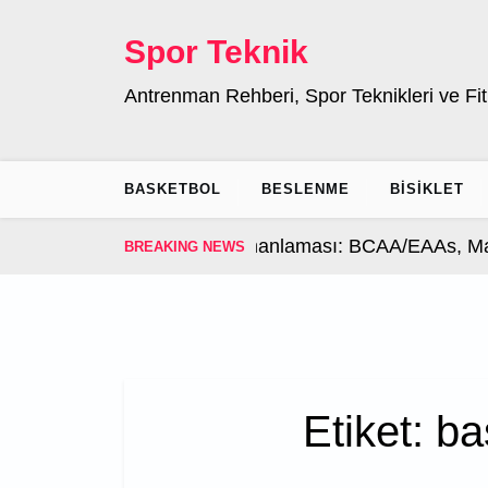
Skip
to
Spor Teknik
content
Antrenman Rehberi, Spor Teknikleri ve Fit
BASKETBOL
BESLENME
BISIKLET
man Sonrası Takviye Zamanlaması: BCAA/EAAs, Magn
BREAKING NEWS
Etiket:
ba