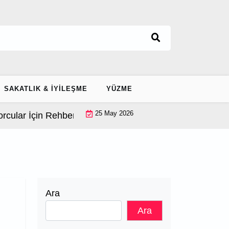
SAKATLIK & İYILEŞME
YÜZME
25 May 2026
ar İçin Rehber |
Ayak Bileği Stabilizasyonu: Ekipmansi
Ara
Ara