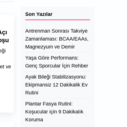
Son Yazılar
Antrenman Sonrası Takviye
Açı
Zamanlaması: BCAA/EAAs,
oşu
Magnezyum ve Demir
eği
Yaşa Göre Performans:
Genç Sporcular İçin Rehber
et ve
Ayak Bileği Stabilizasyonu:
Ekipmansiz 12 Dakikalik Ev
Rutini
Plantar Fasya Rutini:
Koşucular için 9 Dakikalık
Koruma