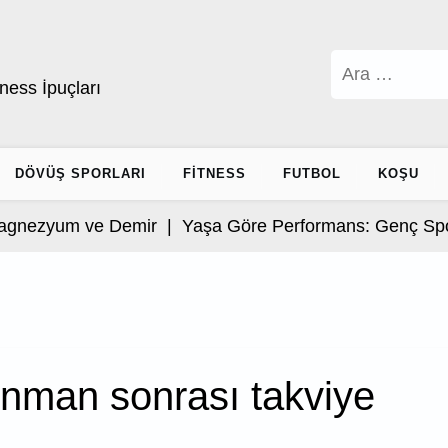
Arama:
ness İpuçları
DÖVÜŞ SPORLARI
FITNESS
FUTBOL
KOŞU
gnezyum ve Demir |
Yaşa Göre Performans: Genç Sporc
enman sonrası takviye