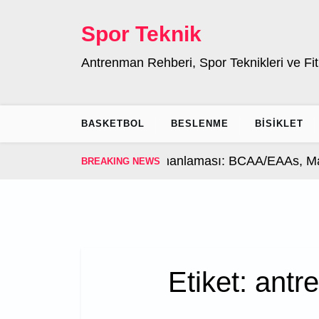
Skip
to
Spor Teknik
content
Antrenman Rehberi, Spor Teknikleri ve Fit
BASKETBOL
BESLENME
BISIKLET
enman Sonrası Takviye Zamanlaması: BCAA/EAAs, Ma
BREAKING NEWS
Etiket:
antr