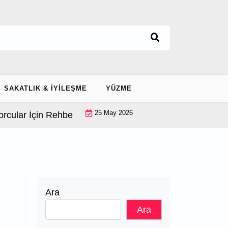
SAKATLIK & İYILEŞME
YÜZME
25 May 2026
ular İçin Rehber |
Ayak Bileği Stabilizasyonu: Ekipmans
Ara
Ara