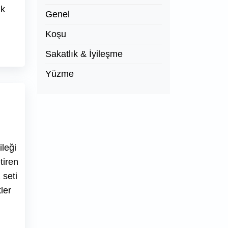
ik
Genel
Koşu
Sakatlık & İyileşme
Yüzme
leği
tiren
 seti
ler