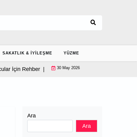
SAKATLIK & İYILEŞME
YÜZME
30 May 2026
Rehber |
Ayak Bileği Stabilizasyonu: Ekipmansiz 12 Daki
Ara
Ara