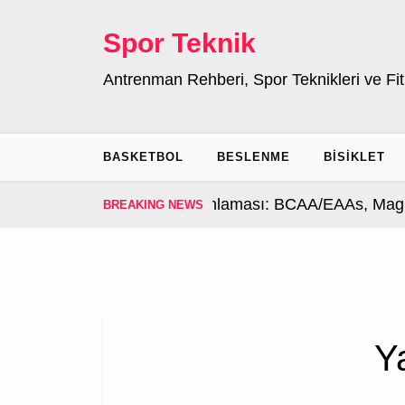
Skip
to
Spor Teknik
content
Antrenman Rehberi, Spor Teknikleri ve Fit
BASKETBOL
BESLENME
BISIKLET
rası Takviye Zamanlaması: BCAA/EAAs, Magnezyum v
BREAKING NEWS
Y