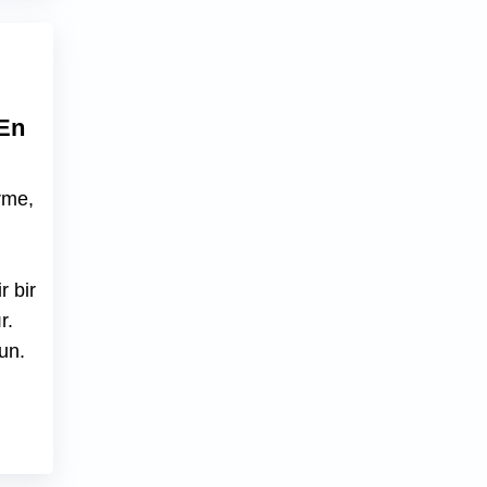
En
rme,
r bir
r.
un.