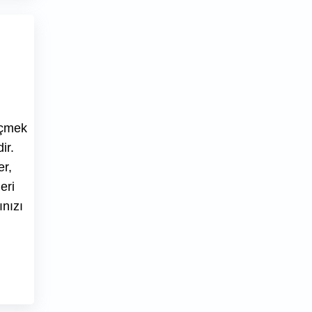
eçmek
ir.
er,
eri
ınızı