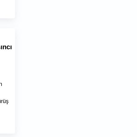
ıncı
n
ürüş