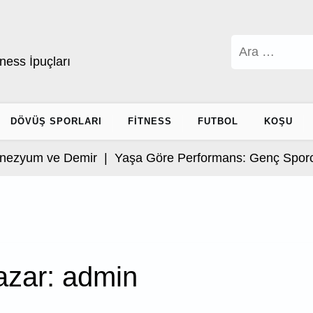
Arama:
ness İpuçları
DÖVÜŞ SPORLARI
FITNESS
FUTBOL
KOŞU
e Demir |
Yaşa Göre Performans: Genç Sporcular İçin 
azar:
admin